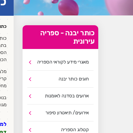
כו
כתו
כותר יבנה - ספריה
כותר
עירונית
בתחו
הספר
הכות
מאגרי מידע לקוראי הספריה
מלבד
קריא
חוגים כותר יבנה
מחשב
ארועים בסדנה לאומנות
בנוס
מגוו
אירועים/ תיאטרון סיפור
למי
קטלוג הספריה
דף 