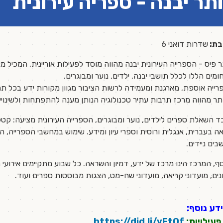
תר יבנה - ספריה עירונית
בת:
שדרות דואני 6
 פיס - הספרייה העירונית יבנה מהווה מוסד לפעילות אוריינית, המכיל מא
מים הללו לכלל תושבי יבנה, ילדים, נוער ומבוגרים.
ייה אוספת, מארגנת ומעמידה לרשות הציבור מגוון מקורות ידע בכל ת
ר מהווה מרכז תרבות עתיר טכנולוגיה הנותן מענה להתפתחות ולשינויים 
 השאלת ספרים לילדים, נוער ומבוגרים, הספרייה העירונית מציעה: קטל
ה בעברית, אנגלית ורוסית וספרי עיון ומידע. שימוש במחשבי הספרייה,
ים ניידים.
ף, המרכז הינו מרכז של ידע, דמיון והשראה. כל שבוע מתקיימים אירועי
נים, מועדוני קריאה, מועדוני שח-מט, הצגות מבוססות ספרים ועוד.
דע נוסף:
פעילויות:
https://did.li/vFtOf