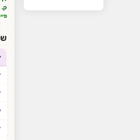
ק. 
פיי
שע
י
*
*
י
*