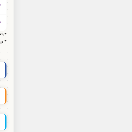
*
י
* רי
* ק