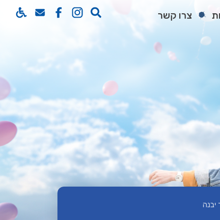
ת
צרו קשר
 יבנה