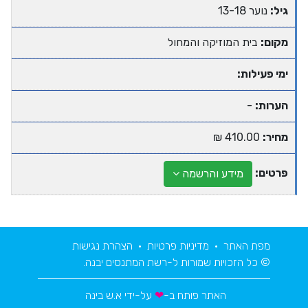
גיל:
נוער 13-18
מקום:
בית המוזיקה והמחול
ימי פעילות:
הערות:
-
מחיר:
410.00 ₪
פרטים:
מידע והרשמה
מפת האתר
•
מדיניות פרטיות
•
הצהרת נגישות
© כל הזכויות שמורות ל-רשת המתנסים יבנה.
האתר פותח ב-
❤
על-ידי
א.ש בינה